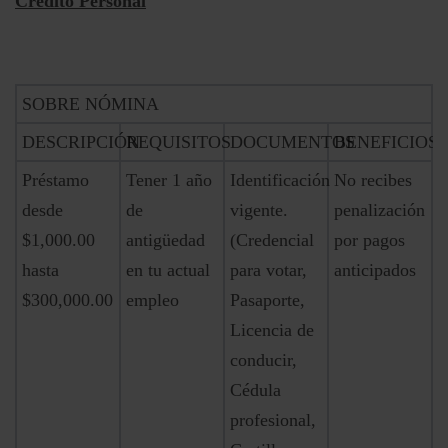
Crédito Personal
SOBRE NÓMINA
DESCRIPCIÓN
REQUISITOS
DOCUMENTOS
BENEFICIOS
Préstamo
Tener 1 año
Identificación
No recibes
desde
de
vigente.
penalización
$1,000.00
antigüedad
(Credencial
por pagos
hasta
en tu actual
para votar,
anticipados
$300,000.00
empleo
Pasaporte,
Licencia de
conducir,
Cédula
profesional,