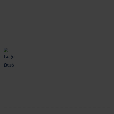
Aviso de privacidad
Disposiciones legales
CONDUSEF
UNE
Buró de Entidades Financieras
Despachos de cobranza
Consulta costos y comisiones de nuestros
productos