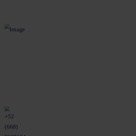
Unidas Especializada de Atención a Usuarios (UNE)
Blvd. Rosendo G. Castro Pte. 32 int 23
Colonia Centro CP. 81200.
Los Mochis, Sinaloa, México.
+52 (668) 8129134