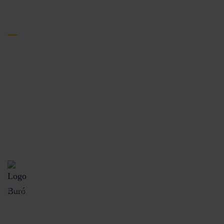
Protección al cliente
Términos y condiciones
Aviso de privacidad
Disposiciones legales
CONDUSEF
UNE
Buró de Entidades Financieras
Despachos de cobranza
Consulta costos y comisiones de nuestros productos