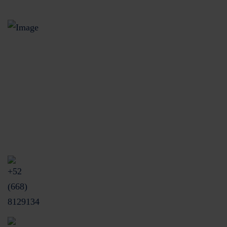
Unidas Especializada de Atención a Usuarios (UNE)
Blvd. Rosendo G. Castro Pte. 32 int 23
Colonia Centro CP. 81200.
Los Mochis, Sinaloa, México.
+52 (668) 8129134
mvega@krp.mx