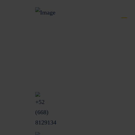
Menú
Inici
Unidas Especializada de Atención a
Produ
Usuarios (UNE)
Nosot
Blvd. Rosendo G. Castro Pte. 32 int 23
Colonia Centro CP. 81200.
Pregu
Los Mochis, Sinaloa, México.
Blog
+52 (668) 8129134
Conta