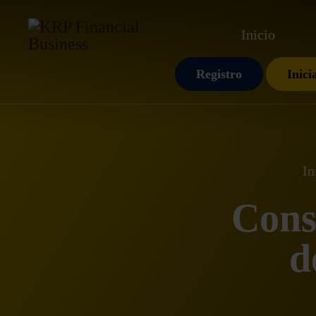
Inicio
Registro
Inici
In
Cons
d