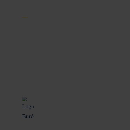
Protección al cliente
Términos y condiciones
Aviso de privacidad
Disposiciones legales
CONDUSEF
UNE
Buró de Entidades
Financieras
Despachos de cobranza