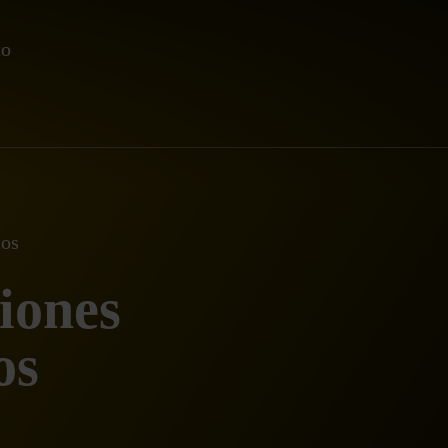
to
tos
iones
os