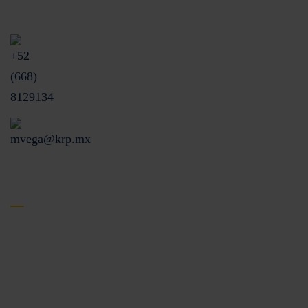
+52 (668) 8129134
mvega@krp.mx
Menú de sitio
Inicio
Productos
Nosotros