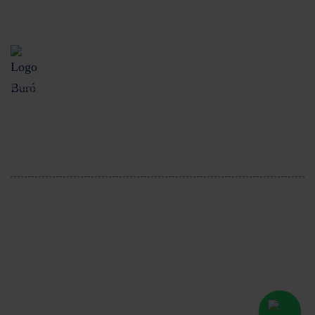
UNE
Buró de Entidades Financieras
Despachos de cobranza
Consulta costos y comisiones de nuestros productos
Derechos Reservados @2025 KRP. Sitio desarrollado por:
Bliq Studio