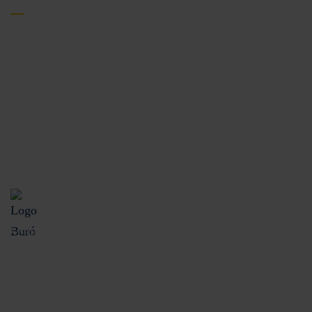
Protección al cliente
Términos y condiciones
Aviso de privacidad
Disposiciones legales
CONDUSEF
UNE
Buró de Entidades Financieras
Despachos de cobranza
Consulta costos y comisiones de nuestros productos