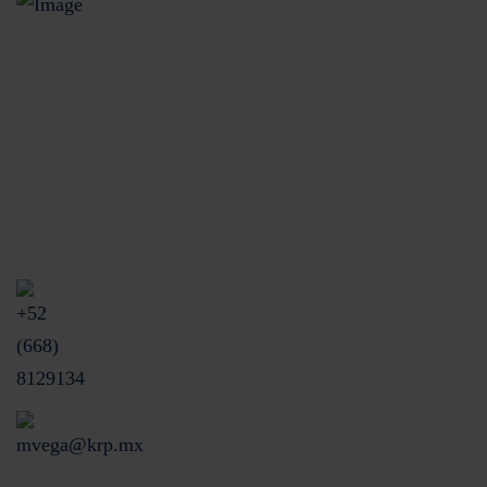
Unidas Especializada de Atención a Usuarios (UNE)
Blvd. Rosendo G. Castro Pte. 32 int 23
Colonia Centro CP. 81200.
Los Mochis, Sinaloa, México.
+52 (668) 8129134
mvega@krp.mx