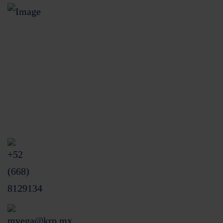
Unidas Especializada de Atención a Usuarios (UNE)
Blvd. Rosendo G. Castro Pte. 32 int 23
Colonia Centro CP. 81200.
Los Mochis, Sinaloa, México.
+52 (668) 8129134
mvega@krp.mx